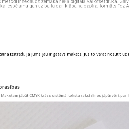
jas metodi ir nedaudz zemāka nekā digitālā vai ofsetdruka. Gal
a iespējama gan uz balta gan krāsaina papīra, formāts līdz A
 izstrādi. Ja Jums jau ir gatavs makets, Jūs to varat nosūtīt uz m
.
prasības
ātā. Maketam jābūt CMYK krāsu sistēmā, teksta rakstzīmes jāpārvērš par l