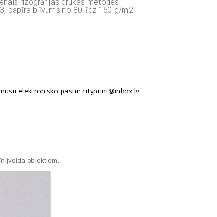
venais rizogrāfijas drukas metodes
3, papīra blīvums no 80 līdz 160 g/m2.
ūsu elektronisko pastu: cityprint@inbox.lv.
īnijveida objektiem.