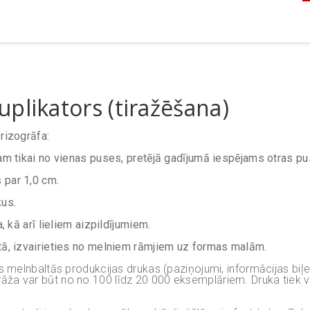
duplikators (tiražēšana)
rizogrāfa:
lam tikai no vienas puses, pretējā gadījumā iespējams otras 
 par 1,0 cm.
kus.
, kā arī lieliem aizpildījumiem.
tā, izvairieties no melniem rāmjiem uz formas malām.
as melnbaltās produkcijas drukas (paziņojumi, informācijas biļ
), tirāža var būt no no 100 līdz 20 000 eksemplāriem. Druka tiek