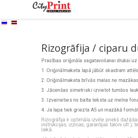
Rizogrāfija / ciparu 
Prasības oriģināla sagatavošanai drukai uz 
1.
Oriģinālmaketa lapā jābūt skaidram attē
2. Oriģinālmaketa brīvās malas ne mazākas
3.
Jācenšas simetriski izvietot tumšos lau
3. Izvairieties no balta teksta uz melna fona
4. Ja lapa tiek griezta A5 un mazākā formā
Rizogrāfija ir optimāla izvēle priekš dažād
instrukcijas, izziņas, garantijas taloni utt.
laikā.