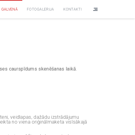
GALVENĀ
FOTOGALERIJA
KONTAKTI
puses caurspīdum
s
skenēšanas laikā.
eteni, veidlapas, dažādu izstrādājumu
 veikta no viena oriģinālmaketa visīsākajā