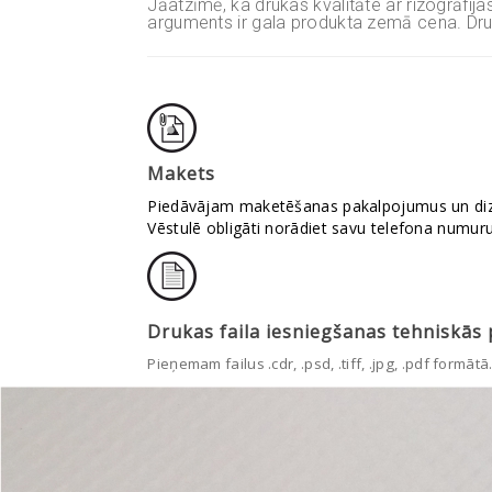
Jāatzīmē, ka drukas kvalitāte ar rizogrāfi
arguments ir gala produkta zemā cena. Druk
Makets
Piedāvājam maketēšanas pakalpojumus un dizaina
Vēstulē obligāti norādiet savu telefona numuru
Drukas faila iesniegšanas tehniskās 
Pieņemam failus .cdr, .psd, .tiff, .jpg, .pdf form