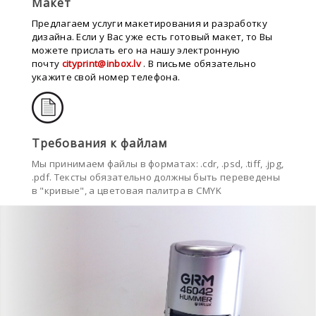
Макет
Предлaгаем услуги макетирования и разработку
дизайна. Если у Вас уже
есть
готов
ый
м
акет,
то
Вы
можете
п
рислать
его
на нашу электронную
почту
cityprint@inbox.lv
. В письме обязательно
укажите свой номер телефона.
Требования к файлам
М
ы принимаем файлы в форматах
: .cdr, .psd, .tiff, .
jpg,
.pdf
. Тексты
обязательно
должны быть переведены
в "кривые",
а ц
ветовая палитра
в
CMYK