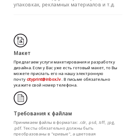
упаковках, рекламных материалов и т.д.
Макет
Предлaгаем услуги макетирования и разработку
дизайна. Если у Вас уже
есть
готов
ый
м
акет,
то
Вы
можете
п
рислать
его
на нашу электронную
почту
cityprint@inbox.lv
. В письме обязательно
укажите свой номер телефона.
Требования к файлам
Принимаем файлы в форматах
: .cdr, .psd, .tiff, .
jpg,
.pdf
. Тексты
обязательно
должны быть
преобразованы в "кривые",
а ц
ветовая